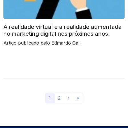
A realidade virtual e a realidade aumentada
no marketing digital nos próximos anos.
Artigo publicado pelo Edmardo Galli.
(
P
Ú
1
2
›
»
a
r
l
t
ó
t
u
x
i
a
i
m