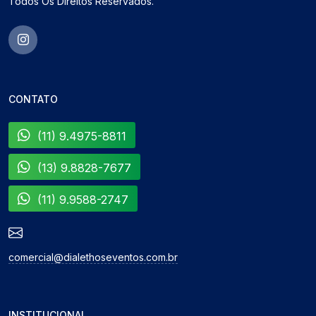
Todos Os Direitos Reservados.
CONTATO
(11) 9.4975-8811
(13) 9.8828-7677
(11) 9.9588-2747
comercial@dialethoseventos.com.br
INSTITUCIONAL