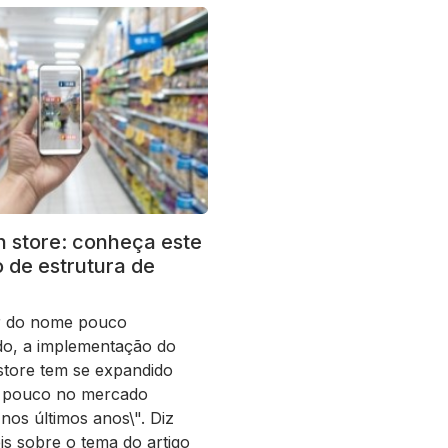
in store: conheça este
 de estrutura de
r do nome pouco
do, a implementação do
 store tem se expandido
 pouco no mercado
 nos últimos anos\". Diz
is sobre o tema do artigo