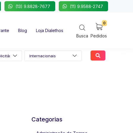
(13) 9.8828-7677
(11) 9.9588-2747
0
rante
Blog
Loja Dialethos
Busca
Pedidos
Categorias