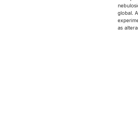
nebulosi
global. 
experim
as alter