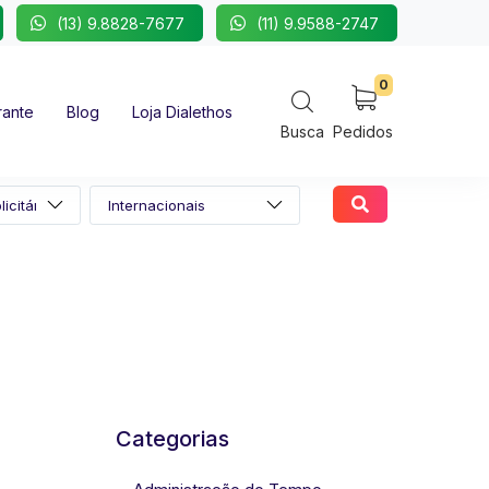
(13) 9.8828-7677
(11) 9.9588-2747
0
rante
Blog
Loja Dialethos
Busca
Pedidos
Categorias