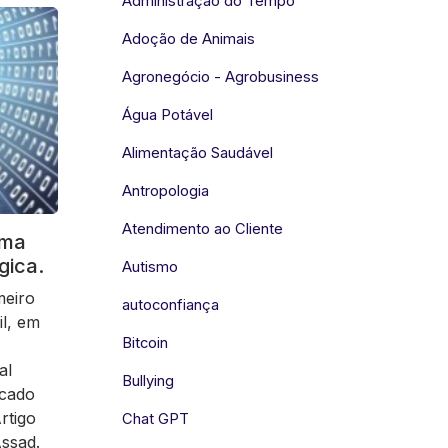
Administração do Tempo
Adoção de Animais
Agronegócio - Agrobusiness
Água Potável
Alimentação Saudável
Antropologia
Atendimento ao Cliente
uma
gica.
Autismo
meiro
autoconfiança
il, em
Bitcoin
al
Bullying
rcado
Artigo
Chat GPT
ssad.