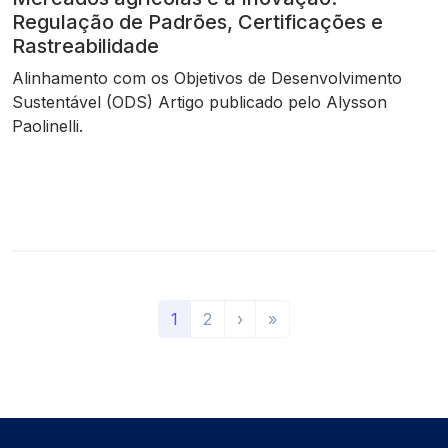
Regulação de Padrões, Certificações e
Rastreabilidade
Alinhamento com os Objetivos de Desenvolvimento
Sustentável (ODS) Artigo publicado pelo Alysson
Paolinelli.
(
P
Ú
1
2
›
»
a
r
l
t
ó
t
u
x
i
a
i
m
l
m
o