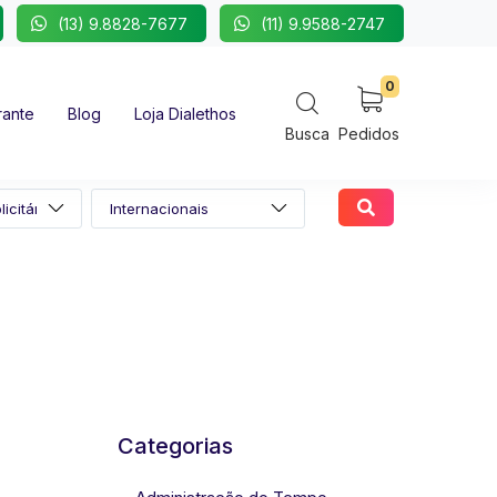
(13) 9.8828-7677
(11) 9.9588-2747
0
rante
Blog
Loja Dialethos
Busca
Pedidos
Categorias