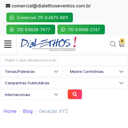
comercial@dialethoseventos.com.br
Comercial: (11) 9.4975-8811
(13) 9.8828-7677
(11) 9.9588-2747
0
Home
Blog
Geração XYZ