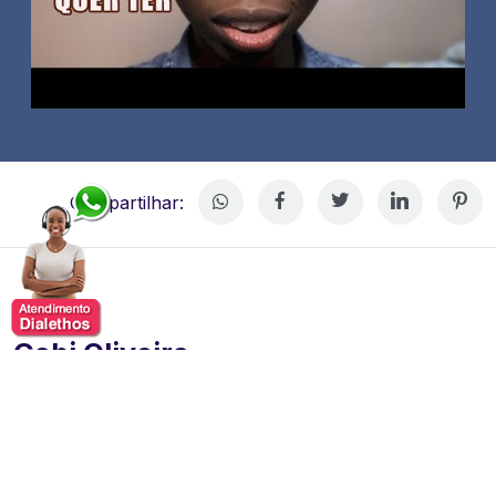
Compartilhar:
Gabi Oliveira
Gabi Oliveira, comunicadora social e criadora de
conteúdo digital, com forte atuação em pautas sociais,
raciais e de representatividade.