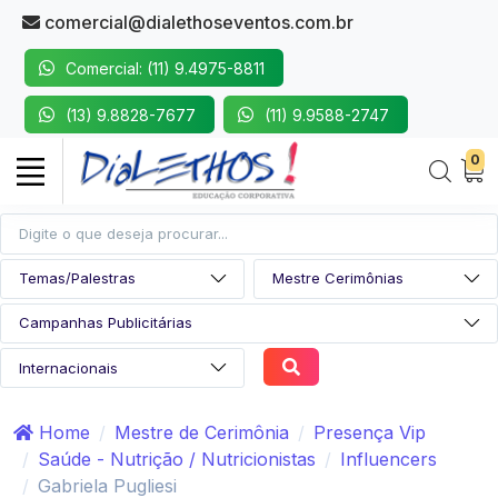
comercial@dialethoseventos.com.br
Comercial: (11) 9.4975-8811
(13) 9.8828-7677
(11) 9.9588-2747
0
Home
Mestre de Cerimônia
Presença Vip
Saúde - Nutrição / Nutricionistas
Influencers
Gabriela Pugliesi