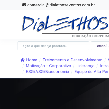
comercial@dialethoseventos.com.br
Home
Treinamento e Desenvolvimento
Motivação - Corporativa
Liderança
Intr
ESG/ASG/Bioeconomia
Equipe de Alta Pe