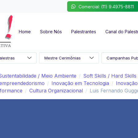
Comercial: (11) 9.4975-8811
Home
Sobre Nós
Palestrantes
Canal do Palest
Sustentabilidade / Meio Ambiente
Soft Skills / Hard Skills
aempreendedorismo
Inovação em Tecnologia
Inovação
rformance
Cultura Organizacional
Luis Fernando Gugg