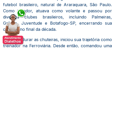
futebol brasileiro, natural de Araraquara, São Paulo.
Como jogador, atuava como volante e passou por
diversos clubes brasileiros, incluindo Palmeiras,
Grêmio, Juventude e Botafogo-SP, encerrando sua
carreira no final da década.
Após pendurar as chuteiras, iniciou sua trajetória como
treinador na Ferroviária.
Desde então, comandou uma
variedade de equipes no cenário nacional, como
Figueirense, Fortaleza, Criciúma, Juventude, Sport,
Avaí, São Caetano, Cruzeiro, Coritiba, Vasco da Gama,
Santos, Atlético Mineiro, Internacional, Fluminense,
Palmeiras, São Paulo, Flamengo, Athletico Paranaense
e Ceará.
Em algumas dessas passagens, conquistou
títulos estaduais e nacionais, destacando-se pela
capacidade de reorganizar equipes e evitar
rebaixamentos.
Dorival também teve uma breve passagem pela