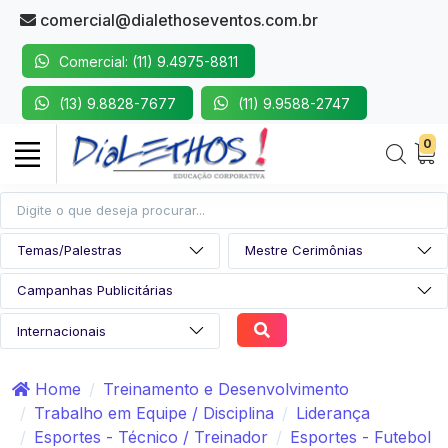
comercial@dialethoseventos.com.br
Comercial: (11) 9.4975-8811
(13) 9.8828-7677
(11) 9.9588-2747
0
Home
Treinamento e Desenvolvimento
Trabalho em Equipe / Disciplina
Liderança
Esportes - Técnico / Treinador
Esportes - Futebol