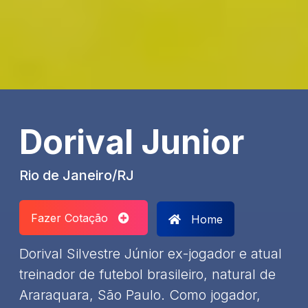
Dorival Junior
Rio de Janeiro/RJ
Fazer Cotação
Home
Dorival Silvestre Júnior ex-jogador e atual
treinador de futebol brasileiro, natural de
Araraquara, São Paulo. Como jogador,