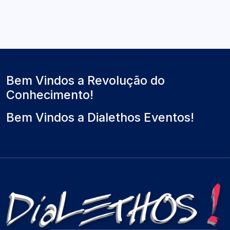
a
r
l
t
ó
t
u
x
i
a
i
m
l
m
o
)
o
Bem Vindos a Revolução do
Conhecimento!
Bem Vindos a Dialethos Eventos!