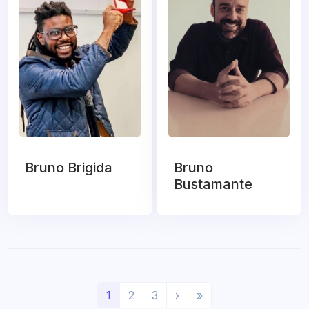
Bruno Brigida
Bruno
Bustamante
(
P
Ú
1
2
3
›
»