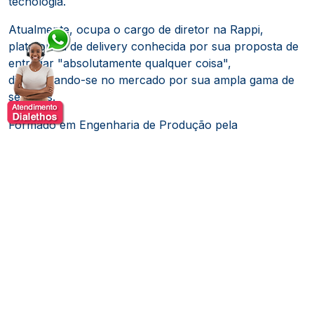
tecnologia.
Atualmente, ocupa o cargo de diretor na Rappi,
plataforma de delivery conhecida por sua proposta de
entregar "absolutamente qualquer coisa",
diferenciando-se no mercado por sua ampla gama de
serviços.
Formado em Engenharia de Produção pela
Universidade Federal do Rio de Janeiro (UFRJ),
Eduardo também possui um MBA pela Wharton
School, da Universidade da Pensilvânia, nos Estados
Unidos.
Antes de sua atuação na Rappi, Eduardo foi vice-
presidente na consultoria global McKinsey & Company
por dois anos.
Também atuou como sócio, conselheiro
e executivo em empresas ligadas à Angra Partners,
fundo de private equity especializado em situações
empresariais complexas.