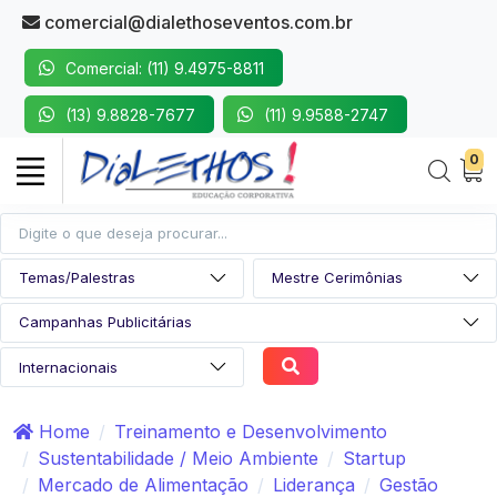
comercial@dialethoseventos.com.br
Comercial: (11) 9.4975-8811
(13) 9.8828-7677
(11) 9.9588-2747
0
Home
Treinamento e Desenvolvimento
Sustentabilidade / Meio Ambiente
Startup
Mercado de Alimentação
Liderança
Gestão