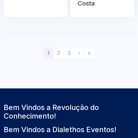
Costa
(
P
Ú
1
2
3
›
»
a
r
l
t
ó
t
u
x
i
a
i
m
l
m
o
)
o
Bem Vindos a Revolução do
Conhecimento!
Bem Vindos a Dialethos Eventos!