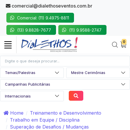
comercial@dialethoseventos.com.br
Comercial: (11) 9.4975-8811
(13) 9.8828-7677
(11) 9.9588-2747
0
Home
Treinamento e Desenvolvimento
Trabalho em Equipe / Disciplina
Superação de Desafios / Mudanças