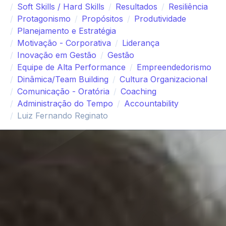
Soft Skills / Hard Skills
Resultados
Resiliência
Protagonismo
Propósitos
Produtividade
Planejamento e Estratégia
Motivação - Corporativa
Liderança
Inovação em Gestão
Gestão
Equipe de Alta Performance
Empreendedorismo
Dinâmica/Team Building
Cultura Organizacional
Comunicação - Oratória
Coaching
Administração do Tempo
Accountability
Luiz Fernando Reginato