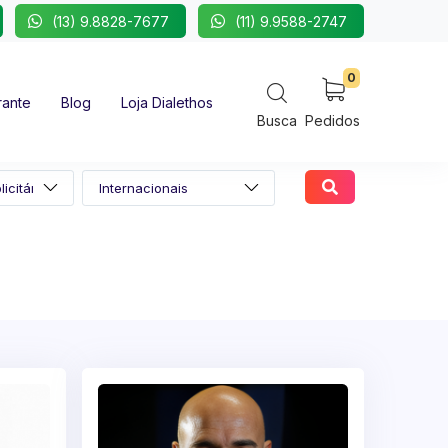
(13) 9.8828-7677
(11) 9.9588-2747
0
rante
Blog
Loja Dialethos
Busca
Pedidos