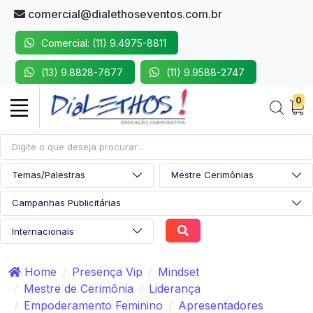
comercial@dialethoseventos.com.br
Comercial: (11) 9.4975-8811
(13) 9.8828-7677
(11) 9.9588-2747
0
Home
Presença Vip
Mindset
Mestre de Cerimônia
Liderança
Empoderamento Feminino
Apresentadores