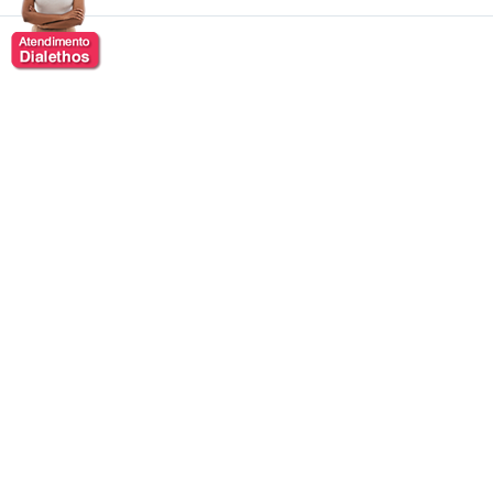
Fabio Rabin
Fabio Rabin, comediante conhecido pelo seu humor
ácido, sagaz e por sua versatilidade no palco. Com
formação em publicidade, ele iniciou sua carreira no
stand-up comedy em seus primórdios no Brasil e
rapidamente se consolidou como um dos principais
nomes do gênero.
Rabin transita com naturalidade entre o humor popular
e o conteúdo mais reflexivo, oferecendo
apresentações que equilibram inteligência, provocação
e entretenimento. Além dos palcos, também é
presença constante em plataformas digitais, TV e rádio,
onde aborda temas sociais, culturais e do cotidiano