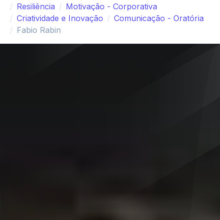
Resiliência
Motivação - Corporativa
Criatividade e Inovação
Comunicação - Oratória
Fabio Rabin