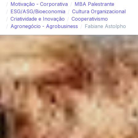
Motivação - Corporativa
MBA Palestrante
ESG/ASG/Bioeconomia
Cultura Organizacional
Criatividade e Inovação
Cooperativismo
Agronegócio - Agrobusiness
Fabiane Astolpho