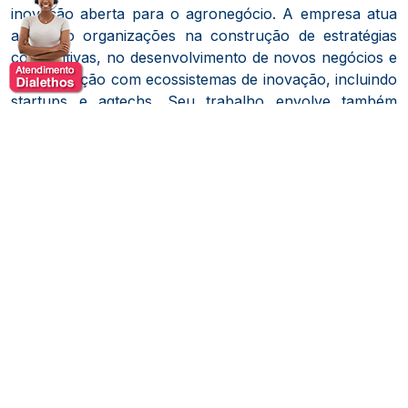
inovação aberta para o agronegócio. A empresa atua
apoiando organizações na construção de estratégias
competitivas, no desenvolvimento de novos negócios e
na integração com ecossistemas de inovação, incluindo
startups e agtechs. Seu trabalho envolve também
projetos de pesquisa de mercado e iniciativas voltadas
ao fortalecimento das cadeias produtivas e dos canais
de distribuição ligados ao setor agrícola.
Ao longo de sua carreira, acumulou experiência em
grandes empresas do setor e em projetos estratégicos
ligados à cadeia agroalimentar. Essa vivência prática
contribuiu para a construção de uma visão ampla
sobre o funcionamento do agronegócio, desde o
desenvolvimento de tecnologias e insumos até a
dinâmica de mercado e a inovação aplicada ao campo.
Em sua trajetória corporativa, participou de iniciativas
de expansão de negócios e de estruturação de áreas
voltadas ao desenvolvimento do setor agrícola.