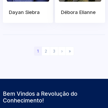
Dayan Siebra
Débora Elianne
(
P
Ú
1
2
3
›
»
a
r
l
t
ó
t
u
x
i
a
i
m
l
m
o
)
o
Bem Vindos a Revolução do
Conhecimento!