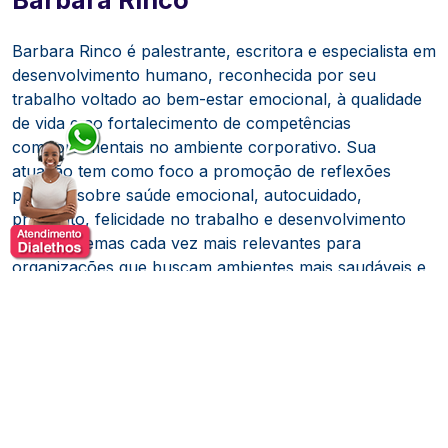
Barbara Rinco é palestrante, escritora e especialista em
desenvolvimento humano, reconhecida por seu
trabalho voltado ao bem-estar emocional, à qualidade
de vida e ao fortalecimento de competências
comportamentais no ambiente corporativo. Sua
atuação tem como foco a promoção de reflexões
práticas sobre saúde emocional, autocuidado,
propósito, felicidade no trabalho e desenvolvimento
pessoal, temas cada vez mais relevantes para
organizações que buscam ambientes mais saudáveis e
produtivos.
Com uma comunicação acolhedora, inspiradora e
baseada em experiências de transformação humana,
Barbara desenvolveu uma trajetória dedicada a ajudar
pessoas e equipes a compreenderem melhor os
desafios emocionais da vida contemporânea. Seu