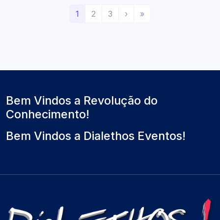
(
P
Ú
1
2
3
›
»
a
r
l
t
ó
t
u
x
i
a
i
m
l
m
o
)
o
Bem Vindos a Revolução do
Conhecimento!
Bem Vindos a Dialethos Eventos!