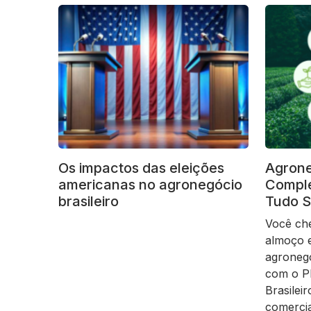
Os impactos das eleições
Agrone
americanas no agronegócio
Comple
brasileiro
Tudo S
Você ch
almoço e
agronegó
com o PI
Brasilei
comercia