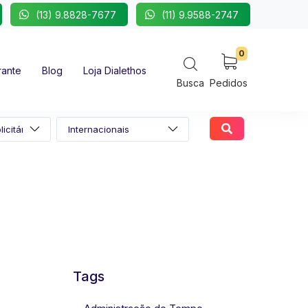
(13) 9.8828-7677
(11) 9.9588-2747
0
rante
Blog
Loja Dialethos
Busca
Pedidos
Tags