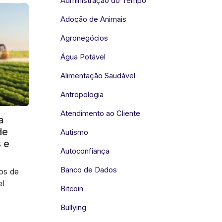
Administração do Tempo
Adoção de Animais
Agronegócios
Água Potável
Alimentação Saudável
Antropologia
Atendimento ao Cliente
a
de
Autismo
 e
Autoconfiança
Banco de Dados
os de
el
Bitcoin
Bullying