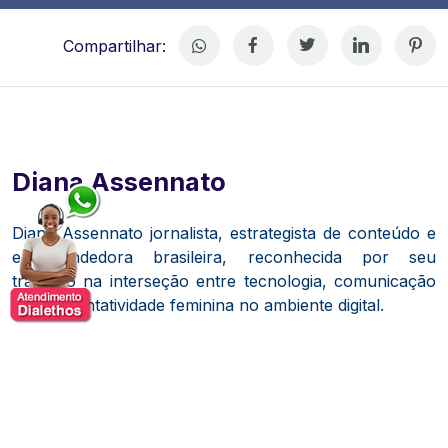
Compartilhar:
Diana Assennato
Diana Assennato jornalista, estrategista de conteúdo e
empreendedora brasileira, reconhecida por seu
trabalho na interseção entre tecnologia, comunicação
e representatividade feminina no ambiente digital.
Formada em jornalismo, Diana aprofundou seus
estudos com um mestrado em Mídias Digitais pela
Goldsmiths, University of London.
Durante esse
período, envolveu-se com pesquisas sobre tendências
tecnológicas e e-commerce, o que a inspirou a criar a