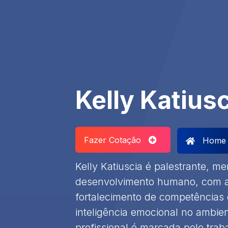
Kelly Katius
Fazer Cotação
Home
Kelly Katiuscia é palestrante, me
desenvolvimento humano, com a
fortalecimento de competências 
inteligência emocional no ambient
profissional é marcada pelo tra