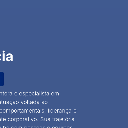
cia
ntora e especialista em
tuação voltada ao
comportamentais, liderança e
e corporativo. Sua trajetória
balho com pessoas e equipes,