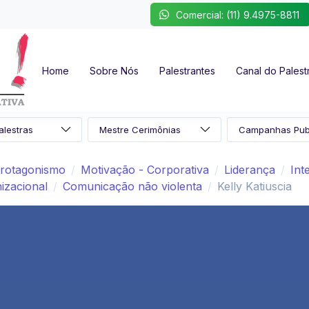
Comercial: (11) 9.4975-8811
Home
Sobre Nós
Palestrantes
Canal do Palest
rotagonismo
Motivação - Corporativa
Liderança
Int
izacional
Comunicação não violenta
Kelly Katiuscia