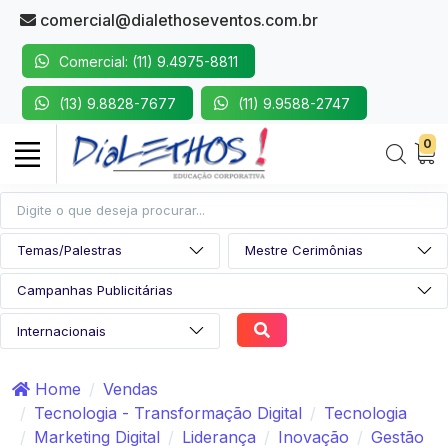
comercial@dialethoseventos.com.br
Comercial: (11) 9.4975-8811
(13) 9.8828-7677
(11) 9.9588-2747
0
Home
Vendas
Tecnologia - Transformação Digital
Tecnologia
Marketing Digital
Liderança
Inovação
Gestão