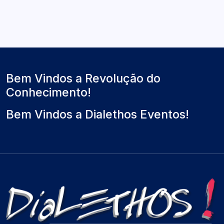
a
r
l
t
ó
t
u
x
i
a
i
m
l
m
o
)
o
Bem Vindos a Revolução do
Conhecimento!
Bem Vindos a Dialethos Eventos!