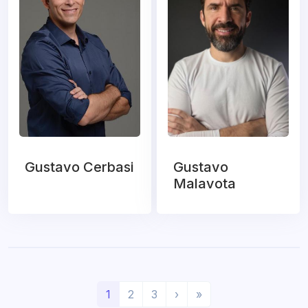
Gustavo Cerbasi
Gustavo
Malavota
(
P
Ú
1
2
3
›
»