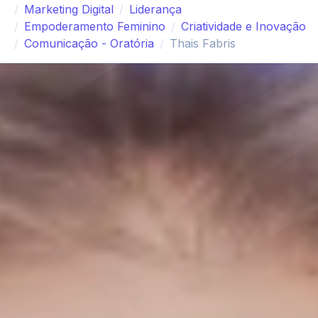
Marketing Digital
Liderança
Empoderamento Feminino
Criatividade e Inovação
Comunicação - Oratória
Thais Fabris