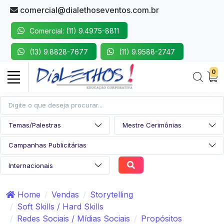
comercial@dialethoseventos.com.br
Comercial: (11) 9.4975-8811
(13) 9.8828-7677
(11) 9.9588-2747
0
Home
Vendas
Storytelling
Soft Skills / Hard Skills
Redes Sociais / Mídias Sociais
Propósitos