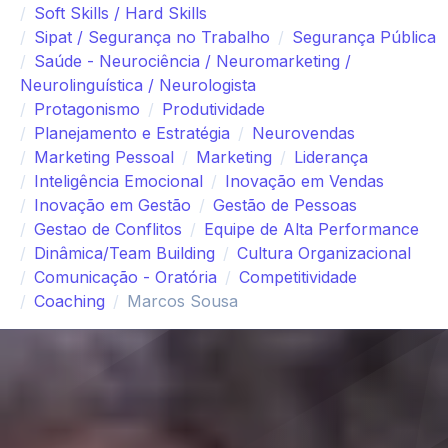
Soft Skills / Hard Skills
Sipat / Segurança no Trabalho
Segurança Pública
Saúde - Neurociência / Neuromarketing /
Neurolinguística / Neurologista
Protagonismo
Produtividade
Planejamento e Estratégia
Neurovendas
Marketing Pessoal
Marketing
Liderança
Inteligência Emocional
Inovação em Vendas
Inovação em Gestão
Gestão de Pessoas
Gestao de Conflitos
Equipe de Alta Performance
Dinâmica/Team Building
Cultura Organizacional
Comunicação - Oratória
Competitividade
Coaching
Marcos Sousa