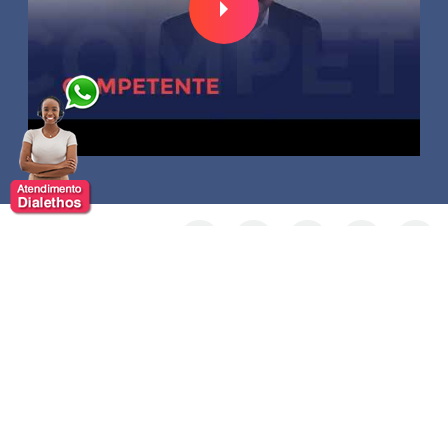
Compartilhar:
Marcos Sousa
Marcos Sousa, engenheiro eletricista formado pela