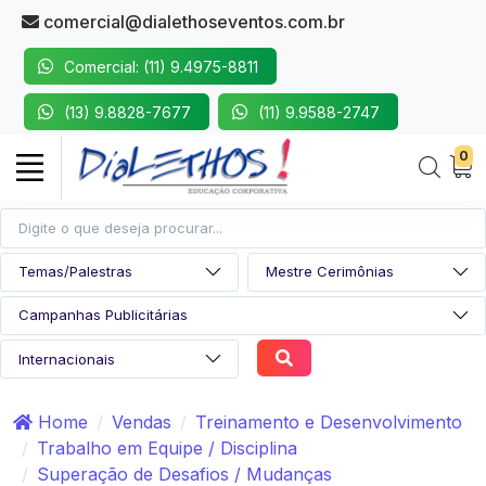
comercial@dialethoseventos.com.br
Comercial: (11) 9.4975-8811
(13) 9.8828-7677
(11) 9.9588-2747
0
Home
Vendas
Treinamento e Desenvolvimento
Trabalho em Equipe / Disciplina
Superação de Desafios / Mudanças