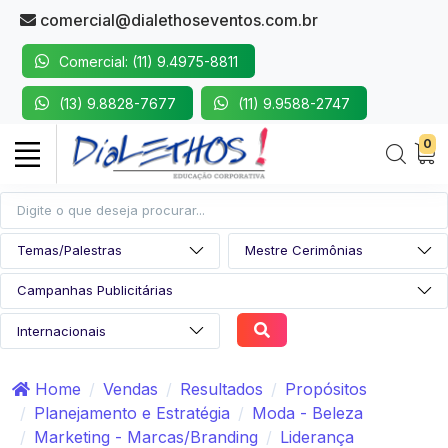
comercial@dialethoseventos.com.br
Comercial: (11) 9.4975-8811
(13) 9.8828-7677
(11) 9.9588-2747
0
Home
Vendas
Resultados
Propósitos
Planejamento e Estratégia
Moda - Beleza
Marketing - Marcas/Branding
Liderança