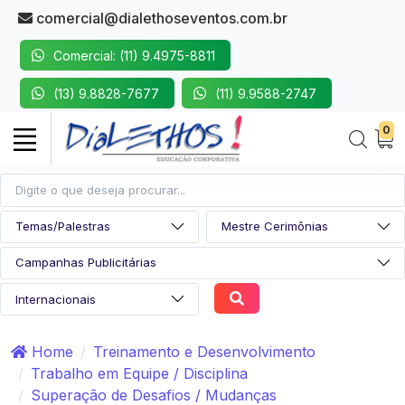
comercial@dialethoseventos.com.br
Comercial: (11) 9.4975-8811
(13) 9.8828-7677
(11) 9.9588-2747
0
Home
Treinamento e Desenvolvimento
Trabalho em Equipe / Disciplina
Superação de Desafios / Mudanças