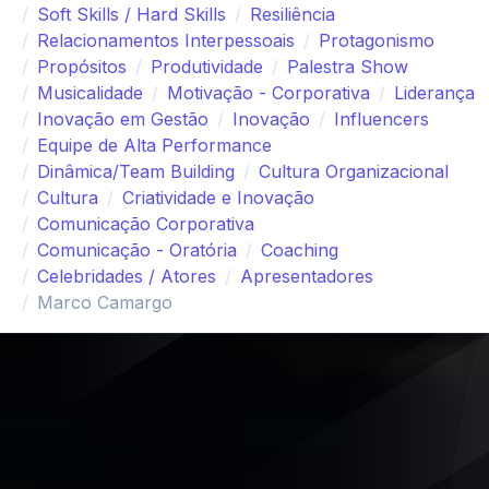
Soft Skills / Hard Skills
Resiliência
Relacionamentos Interpessoais
Protagonismo
Propósitos
Produtividade
Palestra Show
Musicalidade
Motivação - Corporativa
Liderança
Inovação em Gestão
Inovação
Influencers
Equipe de Alta Performance
Dinâmica/Team Building
Cultura Organizacional
Cultura
Criatividade e Inovação
Comunicação Corporativa
Comunicação - Oratória
Coaching
Celebridades / Atores
Apresentadores
Marco Camargo