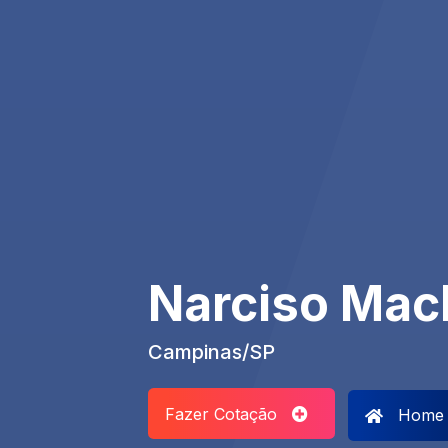
Narciso Ma
Campinas/SP
Fazer Cotação
Home