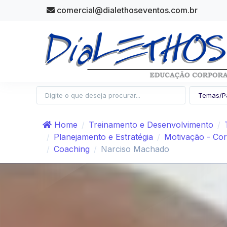
comercial@dialethoseventos.com.br
Home
Treinamento e Desenvolvimento
Planejamento e Estratégia
Motivação - Cor
Coaching
Narciso Machado