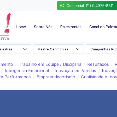
Comercial: (11) 9.4975-8811
Home
Sobre Nós
Palestrantes
Canal do Palest
imento
Trabalho em Equipe / Disciplina
Resultados
R
Inteligência Emocional
Inovação em Vendas
Inovaç
lta Performance
Empreendedorismo
Criatividade e Ino