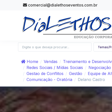
comercial@dialethoseventos.com.br
Home
Vendas
Treinamento e Desenvolv
Redes Sociais / Mídias Sociais
Negociação
Gestao de Conflitos
Gestão
Equipe de A
Comunicação - Oratória
Delano Castro