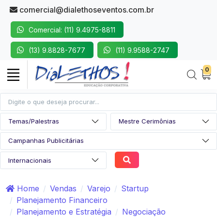
comercial@dialethoseventos.com.br
Comercial: (11) 9.4975-8811
(13) 9.8828-7677
(11) 9.9588-2747
0
Home
Vendas
Varejo
Startup
Planejamento Financeiro
Planejamento e Estratégia
Negociação