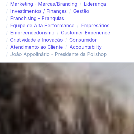
Marketing - Marcas/Branding
Liderança
Investimentos / Finanças
Gestão
Franchising - Franquias
Equipe de Alta Performance
Empresários
Empreendedorismo
Customer Experience
Criatividade e Inovação
Consumidor
Atendimento ao Cliente
Accountability
João Appolinário - Presidente da Polishop