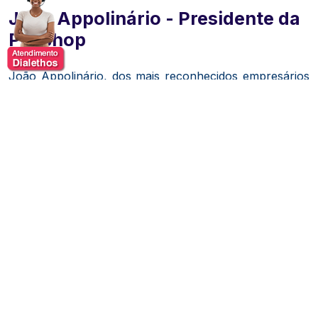
João Appolinário - Presidente da
Polishop
João Appolinário, dos mais reconhecidos empresários
do Brasil, fundador e presidente da Polishop, empresa
pioneira no modelo de vendas multicanal que une
televisão, internet, lojas físicas, catálogo e call center.
Sua visão inovadora transformou a Polishop em uma
potência no varejo nacional, sendo referência em
marketing, branding e experiência do cliente. Com
espírito empreendedor desde jovem, João desenvolveu
um modelo de negócios único, centrado na
demonstração prática de produtos e na comunicação
direta com o consumidor, sempre apostando em
soluções diferenciadas que entregam valor real ao
público.