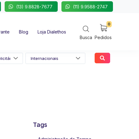
(13) 9.8828-7677
(11) 9.9588-2747
0
rante
Blog
Loja Dialethos
Busca
Pedidos
Tags