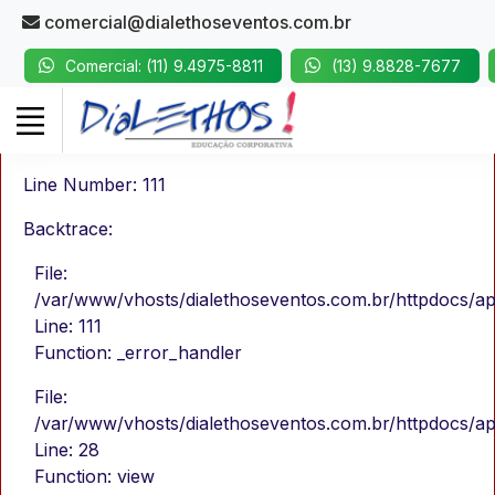
A PHP Error was encountered
comercial@dialethoseventos.com.br
Severity: Notice
Comercial: (11) 9.4975-8811
(13) 9.8828-7677
Message: Undefined property: stdClass::$Titulo
Filename: views/blog.php
Line Number: 111
Backtrace:
File:
/var/www/vhosts/dialethoseventos.com.br/httpdocs/ap
Line: 111
Function: _error_handler
File:
/var/www/vhosts/dialethoseventos.com.br/httpdocs/app
Line: 28
Function: view