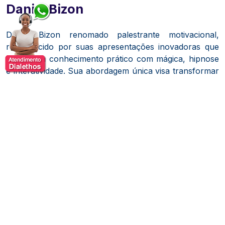
Daniel Bizon
Daniel Bizon renomado palestrante motivacional,
reconhecido por suas apresentações inovadoras que
combinam conhecimento prático com mágica, hipnose
e interatividade.
Sua abordagem única visa transformar
eventos corporativos em experiências de
aprendizagem imersivas e impactantes.
Bizon é pós-graduado em Marketing Estratégico pela
Pontifícia Universidade Católica de Minas Gerais.
Ele é
o criador do método "Minha Vez de Vencer", voltado
para o desenvolvimento pessoal e profissional de
indivíduos que buscam mudanças significativas em suas
vidas.
Além disso, é coautor dos livros
Motivação em
Vendas
e
Ser Mais em Gestão de Pessoas
, e representa
o Brasil na revista internacional
Quality Magazine.
Suas palestras são conhecidas por integrar temas