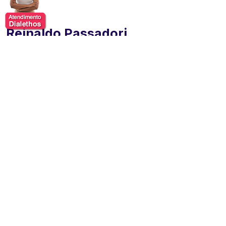
Reinaldo Passadori
Reinaldo Passadori é especialista em comunicação,
palestrante, escritor e treinador reconhecido por sua
atuação no desenvolvimento de habilidades
interpessoais e na formação de profissionais mais
preparados para se expressar com clareza, segurança
e impacto. Fundador do
Passadori Comunicação
,
construiu uma trajetória sólida dedicada ao
aprimoramento da comunicação humana em diferentes
contextos, especialmente no ambiente corporativo.
Com ampla experiência na condução de treinamentos,
cursos e palestras, consolidou-se como uma
referência em temas como oratória, comunicação
empresarial, liderança e relacionamento interpessoal.
Sua abordagem combina técnicas estruturadas com