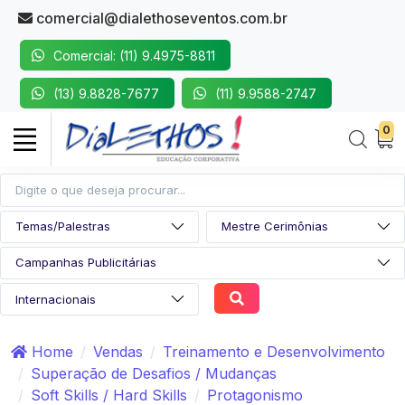
comercial@dialethoseventos.com.br
Comercial: (11) 9.4975-8811
(13) 9.8828-7677
(11) 9.9588-2747
0
Home
Vendas
Treinamento e Desenvolvimento
Superação de Desafios / Mudanças
Soft Skills / Hard Skills
Protagonismo