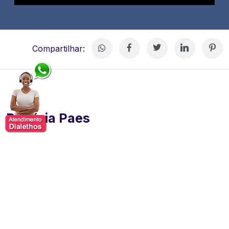
Compartilhar:
Patrícia Paes
Patrícia Paes, comunicadora multifacetada, com uma
carreira consolidada na área de comunicação.
Iniciou
sua trajetória no rádio, na Jovem Pan Campinas, e
desde então se destacou como mestre de cerimônias,
apresentadora, locutora e atriz comercial, conduzindo
mais de dois mil eventos corporativos e sociais, tanto
no Brasil quanto no exterior.
​