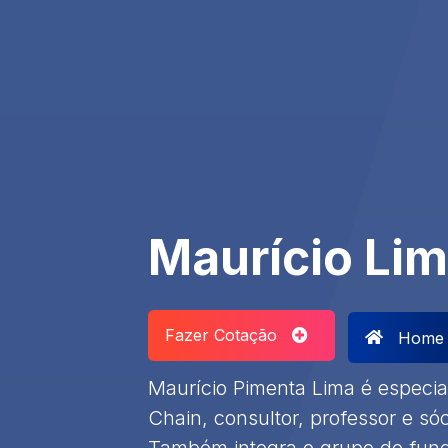
Maurício Lim
Fazer Cotação
Home
Maurício Pimenta Lima é especia
Chain, consultor, professor e sóci
Também integra o grupo de funda