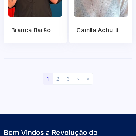
Branca Barão
Camila Achutti
(
P
Ú
1
2
3
›
»
a
r
l
t
ó
t
u
x
i
a
i
m
l
m
o
)
o
Bem Vindos a Revolução do