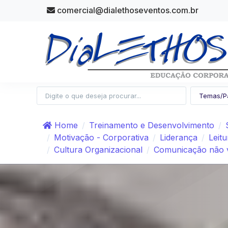
comercial@dialethoseventos.com.br
Home
Treinamento e Desenvolvimento
Motivação - Corporativa
Liderança
Leitu
Cultura Organizacional
Comunicação não v