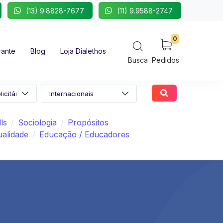
(13) 9.8828-7677
(11) 9.9588-2747
0
rante
Blog
Loja Dialethos
Busca
Pedidos
lls
Sociologia
Propósitos
ualidade
Educação / Educadores