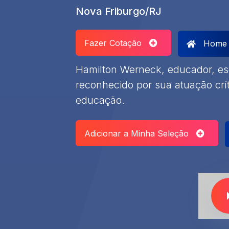
Nova Friburgo/RJ
Fazer Cotação
Home
Hamilton Werneck, educador, esc
reconhecido por sua atuação crít
educação.
Adicionar a Minha Seleção