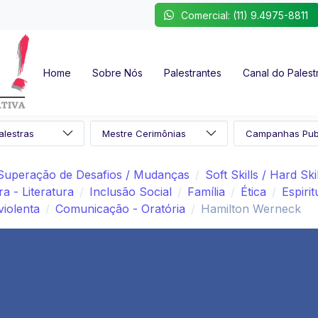
Comercial: (11) 9.4975-8811
Home
Sobre Nós
Palestrantes
Canal do Palest
Superação de Desafios / Mudanças
Soft Skills / Hard Ski
ra - Literatura
Inclusão Social
Família
Ética
Espirit
iolenta
Comunicação - Oratória
Hamilton Werneck