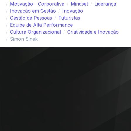
Motivação - Corporativa
Mindset
Liderança
Inovação em Gestão
Inovação
Gestão de Pessoas
Futuristas
Equipe de Alta Performance
Cultura Organizacional
Criatividade e Inovação
Simon Sinek