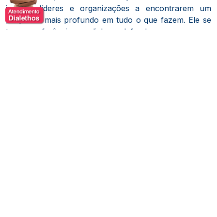
inspirar líderes e organizações a encontrarem um
propósito mais profundo em tudo o que fazem. Ele se
tornou referência mundial por defender que o sucesso
sustentável nasce de uma liderança baseada em
valores, confiança e clareza de propósito.
Seu trabalho ganhou destaque com a ideia do "Círculo
Dourado" e da importância de começar com o
"porquê", conceito que estimula pessoas e empresas a
se conectarem com a razão mais profunda por trás de
suas ações. Simon acredita que quando sabemos o
"porquê" fazemos o que fazemos, conseguimos
inspirar os outros de maneira mais eficaz.
Com uma abordagem envolvente, ele aborda temas
como liderança empática, cultura organizacional,
motivação, colaboração em equipe e o futuro do
trabalho. Suas palestras são voltadas tanto para o
desenvolvimento pessoal quanto para a transformação