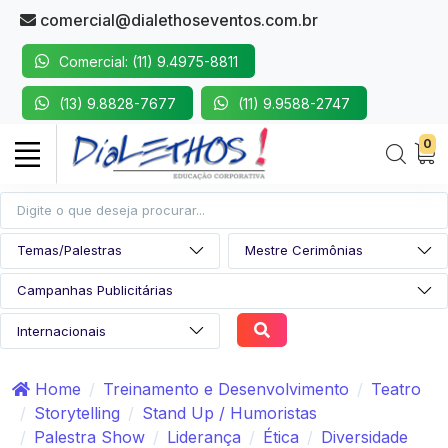
comercial@dialethoseventos.com.br
Comercial: (11) 9.4975-8811
(13) 9.8828-7677
(11) 9.9588-2747
0
Home
Treinamento e Desenvolvimento
Teatro
Storytelling
Stand Up / Humoristas
Palestra Show
Liderança
Ética
Diversidade