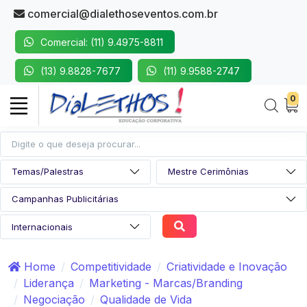
comercial@dialethoseventos.com.br
Comercial: (11) 9.4975-8811
(13) 9.8828-7677
(11) 9.9588-2747
0
Home
Competitividade
Criatividade e Inovação
Liderança
Marketing - Marcas/Branding
Negociação
Qualidade de Vida