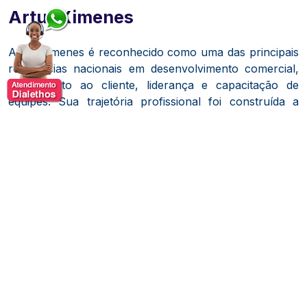
Artur Ximenes
Artur Ximenes
é reconhecido como uma das principais
referências nacionais em desenvolvimento comercial,
atendimento ao cliente, liderança e capacitação de
equipes. Sua trajetória profissional foi construída a
partir de uma ampla vivência prática no mercado,
passando por diferentes funções ligadas à área
comercial e à gestão de negócios, experiência que se
transformou na base de sua atuação como palestrante
e treinador corporativo. Ao longo da carreira,
desenvolveu uma abordagem marcada pela aplicação
prática dos conceitos, pela linguagem acessível e pela
capacidade de transformar conteúdos complexos em
ações objetivas e facilmente executáveis pelas equipes.
Especialista em desenvolvimento humano e
performance comercial, Artur Ximenes atua com