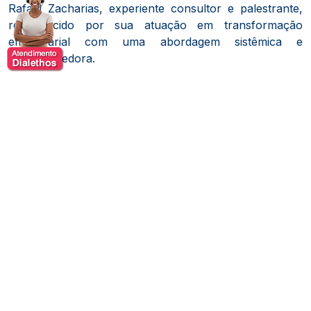
Rafael Zacharias, experiente consultor e palestrante,
reconhecido por sua atuação em transformação
empresarial com uma abordagem sistêmica e
empreendedora.
Atualmente, é sócio e CEO da Mobili Partners, onde
implementa um modelo de gestão que equilibra
inovação estratégica com disciplina operacional.
Sua
metodologia, aplicada em empresas como Pearson,
Dog's Care e Artimage, enfatiza a visão integrada dos
negócios, abrangendo desde o comercial até o
financeiro, marketing e produção.
Zacharias acredita que as empresas devem ser
protagonistas, inspirando excelência e promovendo
impacto positivo na sociedade
.
Temas de Palestras
Liderança e Cultura Organizacional