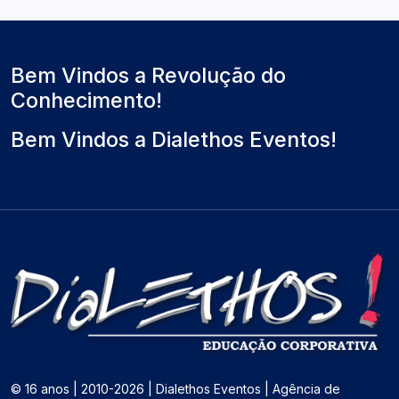
a
i
m
l
m
o
)
o
Bem Vindos a Revolução do
Conhecimento!
Bem Vindos a Dialethos Eventos!
© 16 anos | 2010-2026 | Dialethos Eventos | Agência de